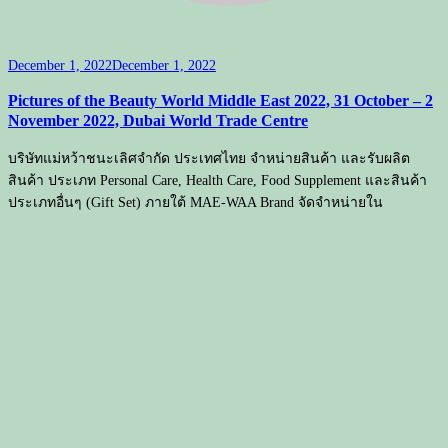
December 1, 2022
December 1, 2022
Pictures of the Beauty World Middle East 2022, 31 October – 2
November 2022, Dubai World Trade Centre
บริษัทแม่หว้าชนะเลิศจำกัด ประเทศไทย จำหน่ายสินค้า และรับผลิต
สินค้า ประเภท Personal Care, Health Care, Food Supplement และสินค้า
ประเภทอื่นๆ (Gift Set) ภายใต้ MAE-WAA Brand จัดจำหน่ายใน
ประเทศไทย และต่างประเทศ สนใจสินค้า สามารถกดสั่งสินค้าบนเว็บ
ไซด์และช่องทางอื่นๆ หากต้องการติดต่อ Contact us :
maewaaproduct@hotamail.com
บลอสซั่มสปา (ฺBlossom Spa) | พัฒนาโดย
ธีมบลอสซั่ม (ฺBlossom
Themes)
. ขับเคลื่อนโดย
WordPress
.
News & Events
0
0