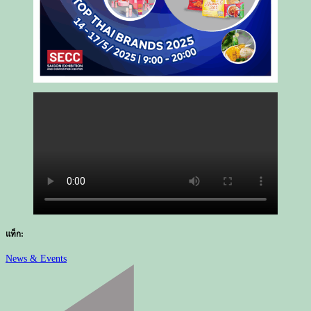
แท็ก:
News & Events
เมนู
นำ